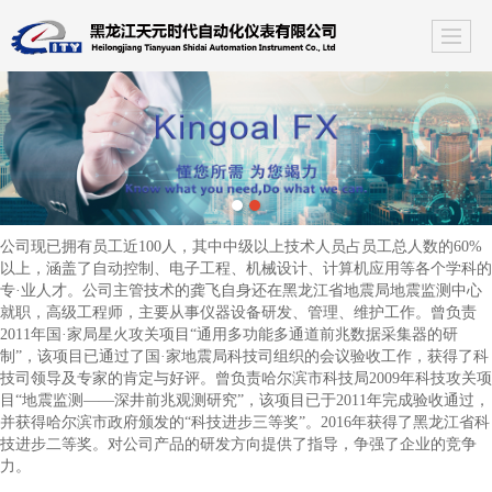
公司现已拥有员工近100人，其中中级以上技术人员占员工总人数的60%
以上，涵盖了自动控制、电子工程、机械设计、计算机应用等各个学科的
专·业人才。公司主管技术的龚飞自身还在黑龙江省地震局地震监测中心
就职，高级工程师，主要从事仪器设备研发、管理、维护工作。曾负责
2011年国·家局星火攻关项目“通用多功能多通道前兆数据采集器的研
制”，该项目已通过了国·家地震局科技司组织的会议验收工作，获得了科
技司领导及专家的肯定与好评。曾负责哈尔滨市科技局2009年科技攻关项
目“地震监测——深井前兆观测研究”，该项目已于2011年完成验收通过，
并获得哈尔滨市政府颁发的“科技进步三等奖”。2016年获得了黑龙江省科
技进步二等奖。对公司产品的研发方向提供了指导，争强了企业的竞争
力。